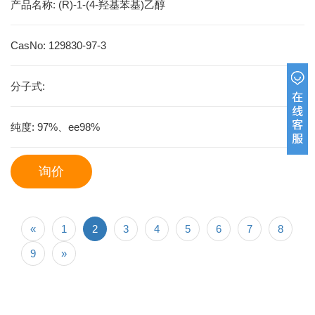
产品名称:
(R)-1-(4-羟基苯基)乙醇
CasNo:
129830-97-3
分子式:
纯度:
97%、ee98%
询价
«
1
2
3
4
5
6
7
8
9
»