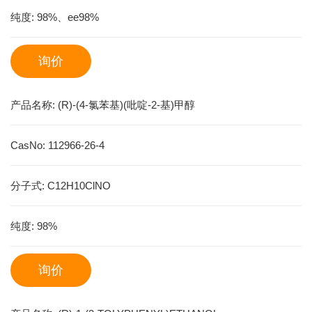
纯度:
98%、ee98%
询价
产品名称:
(R)-(4-氯苯基)(吡啶-2-基)甲醇
CasNo:
112966-26-4
分子式:
C12H10ClNO
纯度:
98%
询价